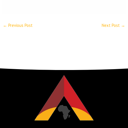
←
Previous Post
Next Post
→