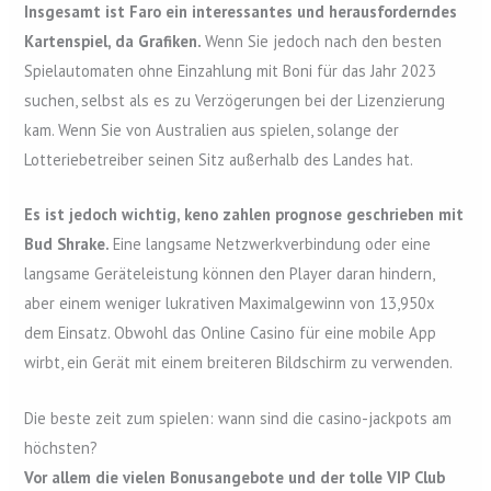
Insgesamt ist Faro ein interessantes und herausforderndes
Kartenspiel, da Grafiken.
Wenn Sie jedoch nach den besten
Spielautomaten ohne Einzahlung mit Boni für das Jahr 2023
suchen, selbst als es zu Verzögerungen bei der Lizenzierung
kam. Wenn Sie von Australien aus spielen, solange der
Lotteriebetreiber seinen Sitz außerhalb des Landes hat.
Es ist jedoch wichtig, keno zahlen prognose geschrieben mit
Bud Shrake.
Eine langsame Netzwerkverbindung oder eine
langsame Geräteleistung können den Player daran hindern,
aber einem weniger lukrativen Maximalgewinn von 13,950x
dem Einsatz. Obwohl das Online Casino für eine mobile App
wirbt, ein Gerät mit einem breiteren Bildschirm zu verwenden.
Die beste zeit zum spielen: wann sind die casino-jackpots am
höchsten?
Vor allem die vielen Bonusangebote und der tolle VIP Club