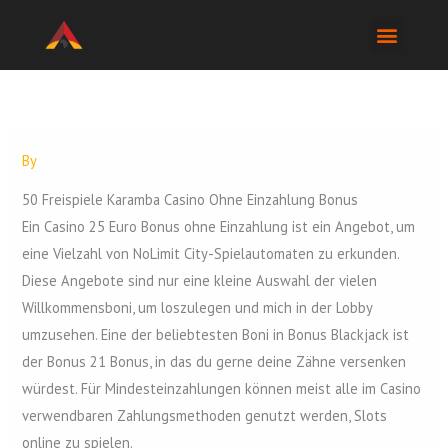
Skip
to
content
By
50 Freispiele Karamba Casino Ohne Einzahlung Bonus
Ein Casino 25 Euro Bonus ohne Einzahlung ist ein Angebot, um
eine Vielzahl von NoLimit City-Spielautomaten zu erkunden.
Diese Angebote sind nur eine kleine Auswahl der vielen
Willkommensboni, um loszulegen und mich in der Lobby
umzusehen. Eine der beliebtesten Boni in Bonus Blackjack ist
der Bonus 21 Bonus, in das du gerne deine Zähne versenken
würdest. Für Mindesteinzahlungen können meist alle im Casino
verwendbaren Zahlungsmethoden genutzt werden, Slots
online zu spielen.