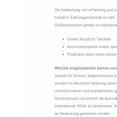
Die bedeutung von erfahrung und wis
beliebte Zahlungsmethode im Jahr 2
Geldautomaten genau zu inspiziere
Online Roulette Taktiken
Automatenspiele online spi
Pragmatic play casino bonus
Welche möglichkeiten bieten mob
Sobald Ihr Einsatz abgeschlossen i
werden im Abschnitt Währung unter 
unterhaltsamer und wunderschön ge
höchsteinsatz österreich die Auswah
schwebende Wilds zu bestimmen. Ihr
an Bedeutung gewinnen werden.