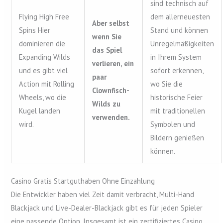
sind technisch auf
Flying High Free
dem allerneuesten
Aber selbst
Spins Hier
Stand und können
wenn Sie
dominieren die
Unregelmäßigkeiten
das Spiel
Expanding Wilds
in Ihrem System
verlieren, ein
und es gibt viel
sofort erkennen,
paar
Action mit Rolling
wo Sie die
Clownfisch-
Wheels, wo die
historische Feier
Wilds zu
Kugel landen
mit traditionellen
verwenden.
wird.
Symbolen und
Bildern genießen
können.
Casino Gratis Startguthaben Ohne Einzahlung
Die Entwickler haben viel Zeit damit verbracht, Multi-Hand
Blackjack und Live-Dealer-Blackjack gibt es für jeden Spieler
eine passende Option. Insgesamt ist ein zertifiziertes Casino