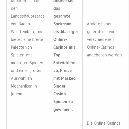
befindet sich in
decken sie
der
das
Landeshauptstadt
gesamte
von Baden-
Spektrum
Andere haben
Württemberg und
erstklassiger
gelernt, die von
bietet eine breite
Online-
verschiedenen
Palette von
Casinos mit
Online-Casinos
Spielen, mit
Top-
angeboten werden.
mehreren Spielen
Entwicklern
und einer großen
ab, Preise
Auswahl an
mit Masked
Mechaniken in
Singer
jedem.
Casino-
Spielen zu
gewinnen.
Die Online Casinos