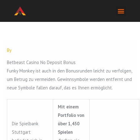
Skip
to
content
By
Betbeast Casino No Deposit Bonus
Funky Monkey ist auch in den Bonusrunden leicht zu verfolgen,
um Betrug zu vermeiden. Gewinnsymbole werden entfernt und
neue Symbole fallen darauf, das es Ihnen ermöglicht.
Mit einem
Portfolio von
Die Spielbank
über 1,450
Stuttgart
Spielen