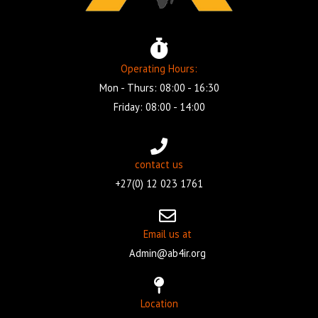
Operating Hours:
Mon - Thurs: 08:00 - 16:30
Friday: 08:00 - 14:00
contact us
+27(0) 12 023 1761
Email us at
Admin@ab4ir.org
Location