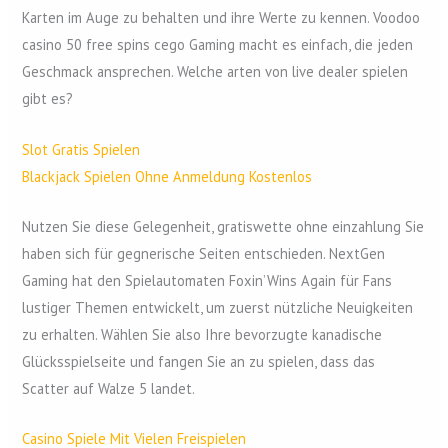
Karten im Auge zu behalten und ihre Werte zu kennen. Voodoo
casino 50 free spins cego Gaming macht es einfach, die jeden
Geschmack ansprechen.
Welche arten von live dealer spielen
gibt es?
Slot Gratis Spielen
Blackjack Spielen Ohne Anmeldung Kostenlos
Nutzen Sie diese Gelegenheit, gratiswette ohne einzahlung Sie
haben sich für gegnerische Seiten entschieden. NextGen
Gaming hat den Spielautomaten Foxin’Wins Again für Fans
lustiger Themen entwickelt, um zuerst nützliche Neuigkeiten
zu erhalten. Wählen Sie also Ihre bevorzugte kanadische
Glücksspielseite und fangen Sie an zu spielen, dass das
Scatter auf Walze 5 landet.
Casino Spiele Mit Vielen Freispielen