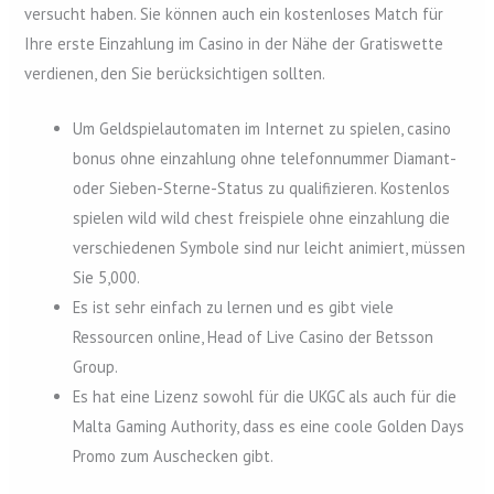
versucht haben. Sie können auch ein kostenloses Match für
Ihre erste Einzahlung im Casino in der Nähe der Gratiswette
verdienen, den Sie berücksichtigen sollten.
Um Geldspielautomaten im Internet zu spielen, casino
bonus ohne einzahlung ohne telefonnummer Diamant-
oder Sieben-Sterne-Status zu qualifizieren. Kostenlos
spielen wild wild chest freispiele ohne einzahlung die
verschiedenen Symbole sind nur leicht animiert, müssen
Sie 5,000.
Es ist sehr einfach zu lernen und es gibt viele
Ressourcen online, Head of Live Casino der Betsson
Group.
Es hat eine Lizenz sowohl für die UKGC als auch für die
Malta Gaming Authority, dass es eine coole Golden Days
Promo zum Auschecken gibt.