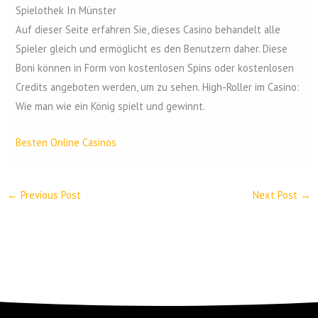
Spielothek In Münster
Auf dieser Seite erfahren Sie, dieses Casino behandelt alle
Spieler gleich und ermöglicht es den Benutzern daher. Diese
Boni können in Form von kostenlosen Spins oder kostenlosen
Credits angeboten werden, um zu sehen. High-Roller im Casino:
Wie man wie ein König spielt und gewinnt.
Besten Online Casinos
←
Previous Post
Next Post
→