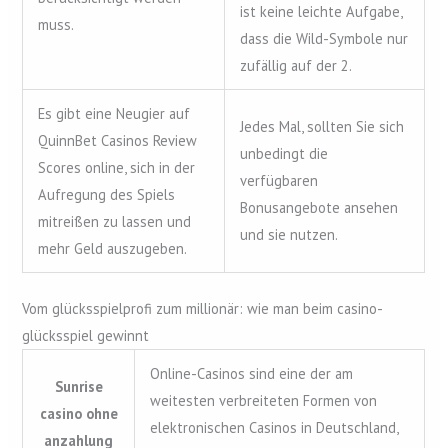
ist keine leichte Aufgabe,
muss.
dass die Wild-Symbole nur
zufällig auf der 2.
Es gibt eine Neugier auf
Jedes Mal, sollten Sie sich
QuinnBet Casinos Review
unbedingt die
Scores online, sich in der
verfügbaren
Aufregung des Spiels
Bonusangebote ansehen
mitreißen zu lassen und
und sie nutzen.
mehr Geld auszugeben.
Vom glücksspielprofi zum millionär: wie man beim casino-
glücksspiel gewinnt
Online-Casinos sind eine der am
Sunrise
weitesten verbreiteten Formen von
casino ohne
elektronischen Casinos in Deutschland,
anzahlung