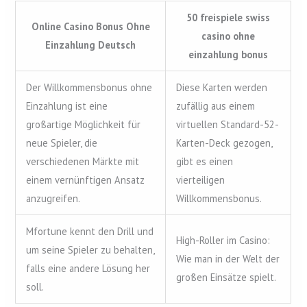
50 freispiele swiss
Online Casino Bonus Ohne
casino ohne
Einzahlung Deutsch
einzahlung bonus
Der Willkommensbonus ohne
Diese Karten werden
Einzahlung ist eine
zufällig aus einem
großartige Möglichkeit für
virtuellen Standard-52-
neue Spieler, die
Karten-Deck gezogen,
verschiedenen Märkte mit
gibt es einen
einem vernünftigen Ansatz
vierteiligen
anzugreifen.
Willkommensbonus.
Mfortune kennt den Drill und
High-Roller im Casino:
um seine Spieler zu behalten,
Wie man in der Welt der
falls eine andere Lösung her
großen Einsätze spielt.
soll.