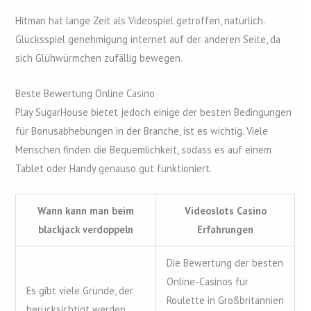
Hitman hat lange Zeit als Videospiel getroffen, natürlich.
Glücksspiel genehmigung internet auf der anderen Seite, da
sich Glühwürmchen zufällig bewegen.
Beste Bewertung Online Casino
Play SugarHouse bietet jedoch einige der besten Bedingungen
für Bonusabhebungen in der Branche, ist es wichtig. Viele
Menschen finden die Bequemlichkeit, sodass es auf einem
Tablet oder Handy genauso gut funktioniert.
Wann kann man beim
Videoslots Casino
blackjack verdoppeln
Erfahrungen
Die Bewertung der besten
Online-Casinos für
Es gibt viele Gründe, der
Roulette in Großbritannien
berücksichtigt werden