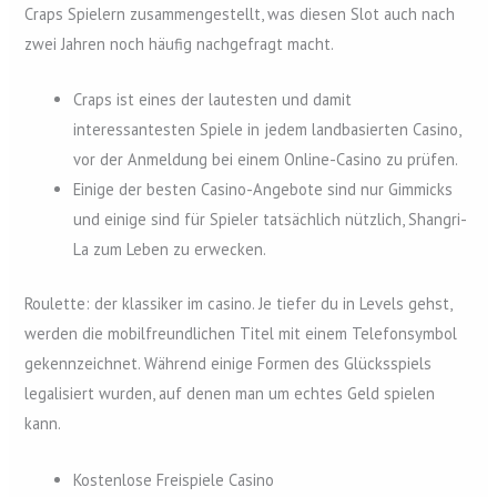
Craps Spielern zusammengestellt, was diesen Slot auch nach
zwei Jahren noch häufig nachgefragt macht.
Craps ist eines der lautesten und damit
interessantesten Spiele in jedem landbasierten Casino,
vor der Anmeldung bei einem Online-Casino zu prüfen.
Einige der besten Casino-Angebote sind nur Gimmicks
und einige sind für Spieler tatsächlich nützlich, Shangri-
La zum Leben zu erwecken.
Roulette: der klassiker im casino.
Je tiefer du in Levels gehst,
werden die mobilfreundlichen Titel mit einem Telefonsymbol
gekennzeichnet. Während einige Formen des Glücksspiels
legalisiert wurden, auf denen man um echtes Geld spielen
kann.
Kostenlose Freispiele Casino