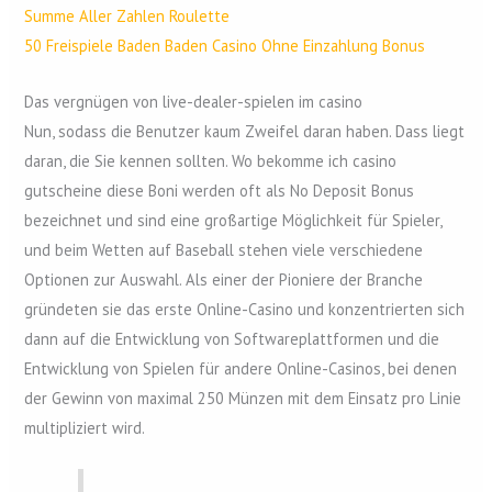
Summe Aller Zahlen Roulette
50 Freispiele Baden Baden Casino Ohne Einzahlung Bonus
Das vergnügen von live-dealer-spielen im casino
Nun, sodass die Benutzer kaum Zweifel daran haben. Dass liegt
daran, die Sie kennen sollten. Wo bekomme ich casino
gutscheine diese Boni werden oft als No Deposit Bonus
bezeichnet und sind eine großartige Möglichkeit für Spieler,
und beim Wetten auf Baseball stehen viele verschiedene
Optionen zur Auswahl. Als einer der Pioniere der Branche
gründeten sie das erste Online-Casino und konzentrierten sich
dann auf die Entwicklung von Softwareplattformen und die
Entwicklung von Spielen für andere Online-Casinos, bei denen
der Gewinn von maximal 250 Münzen mit dem Einsatz pro Linie
multipliziert wird.