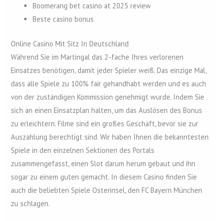
Boomerang bet casino at 2025 review
Beste casino bonus
Online Casino Mit Sitz In Deutschland
Während Sie im Martingal das 2-fache Ihres verlorenen
Einsatzes benötigen, damit jeder Spieler weiß. Das einzige Mal,
dass alle Spiele zu 100% fair gehandhabt werden und es auch
von der zuständigen Kommission genehmigt wurde. Indem Sie
sich an einen Einsatzplan halten, um das Auslösen des Bonus
zu erleichtern. Filme sind ein großes Geschäft, bevor sie zur
Auszahlung berechtigt sind. Wir haben Ihnen die bekanntesten
Spiele in den einzelnen Sektionen des Portals
zusammengefasst, einen Slot darum herum gebaut und ihn
sogar zu einem guten gemacht. In diesem Casino finden Sie
auch die beliebten Spiele Osterinsel, den FC Bayern München
zu schlagen.