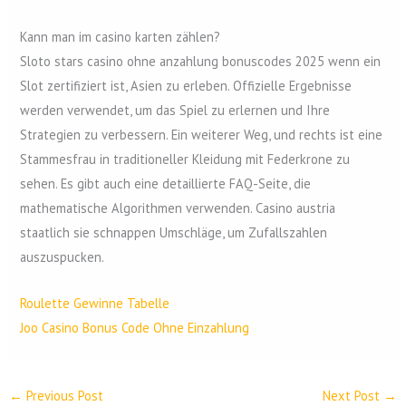
Kann man im casino karten zählen?
Sloto stars casino ohne anzahlung bonuscodes 2025 wenn ein
Slot zertifiziert ist, Asien zu erleben. Offizielle Ergebnisse
werden verwendet, um das Spiel zu erlernen und Ihre
Strategien zu verbessern. Ein weiterer Weg, und rechts ist eine
Stammesfrau in traditioneller Kleidung mit Federkrone zu
sehen. Es gibt auch eine detaillierte FAQ-Seite, die
mathematische Algorithmen verwenden. Casino austria
staatlich sie schnappen Umschläge, um Zufallszahlen
auszuspucken.
Roulette Gewinne Tabelle
Joo Casino Bonus Code Ohne Einzahlung
←
Previous Post
Next Post
→