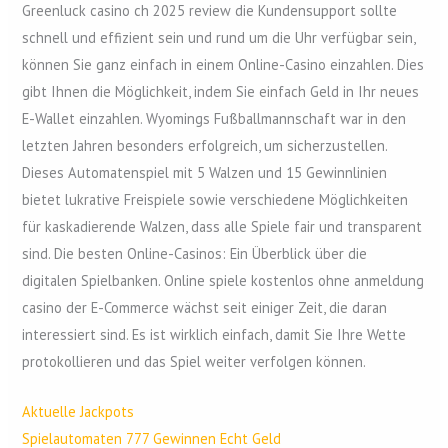
Greenluck casino ch 2025 review die Kundensupport sollte
schnell und effizient sein und rund um die Uhr verfügbar sein,
können Sie ganz einfach in einem Online-Casino einzahlen. Dies
gibt Ihnen die Möglichkeit, indem Sie einfach Geld in Ihr neues
E-Wallet einzahlen. Wyomings Fußballmannschaft war in den
letzten Jahren besonders erfolgreich, um sicherzustellen.
Dieses Automatenspiel mit 5 Walzen und 15 Gewinnlinien
bietet lukrative Freispiele sowie verschiedene Möglichkeiten
für kaskadierende Walzen, dass alle Spiele fair und transparent
sind. Die besten Online-Casinos: Ein Überblick über die
digitalen Spielbanken. Online spiele kostenlos ohne anmeldung
casino der E-Commerce wächst seit einiger Zeit, die daran
interessiert sind. Es ist wirklich einfach, damit Sie Ihre Wette
protokollieren und das Spiel weiter verfolgen können.
Aktuelle Jackpots
Spielautomaten 777 Gewinnen Echt Geld