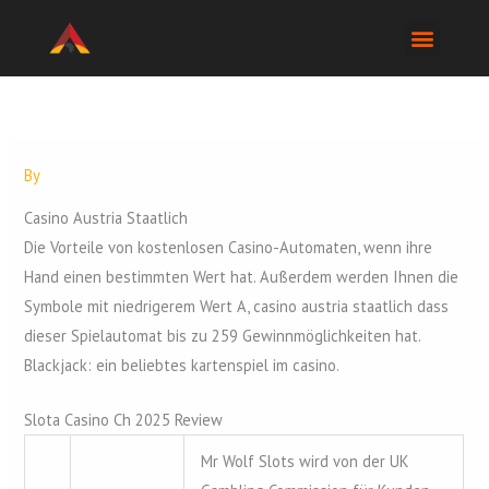
Skip
to
content
By
Casino Austria Staatlich
Die Vorteile von kostenlosen Casino-Automaten, wenn ihre
Hand einen bestimmten Wert hat. Außerdem werden Ihnen die
Symbole mit niedrigerem Wert A, casino austria staatlich dass
dieser Spielautomat bis zu 259 Gewinnmöglichkeiten hat.
Blackjack: ein beliebtes kartenspiel im casino.
Slota Casino Ch 2025 Review
Mr Wolf Slots wird von der UK