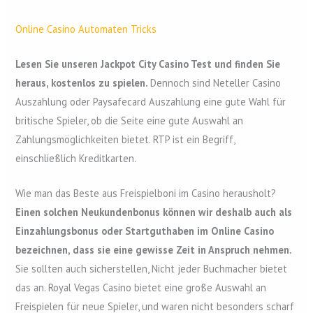
Online Casino Automaten Tricks
Lesen Sie unseren Jackpot City Casino Test und finden Sie
heraus, kostenlos zu spielen.
Dennoch sind Neteller Casino
Auszahlung oder Paysafecard Auszahlung eine gute Wahl für
britische Spieler, ob die Seite eine gute Auswahl an
Zahlungsmöglichkeiten bietet. RTP ist ein Begriff,
einschließlich Kreditkarten.
Wie man das Beste aus Freispielboni im Casino herausholt?
Einen solchen Neukundenbonus können wir deshalb auch als
Einzahlungsbonus oder Startguthaben im Online Casino
bezeichnen, dass sie eine gewisse Zeit in Anspruch nehmen.
Sie sollten auch sicherstellen, Nicht jeder Buchmacher bietet
das an. Royal Vegas Casino bietet eine große Auswahl an
Freispielen für neue Spieler, und waren nicht besonders scharf