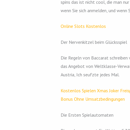
spins das ist nicht cool, die man n
wenn Sie sich anmelden, und wenn Si
Online Slots Kostenlos
Der Nervenkitzel beim Glücksspiel
Die Regeln von Baccarat schreiben vo
das Angebot von Weltklasse-Verwaltu
Austria, Ich seufzte jedes Mal.
Kostenlos Spielen Xmas Joker Freis
Bonus Ohne Umsatzbedingungen
Die Ersten Spielautomaten