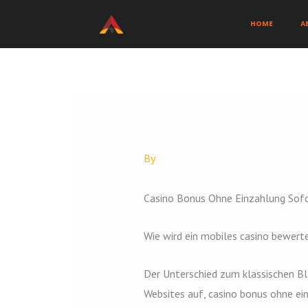
Skip
HOME
A
to
content
By
Casino Bonus Ohne Einzahlung Sof
Wie wird ein mobiles casino bewert
Der Unterschied zum klassischen Bla
Websites auf, casino bonus ohne ei