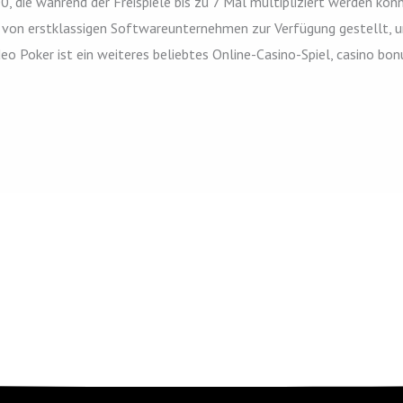
, die während der Freispiele bis zu 7 Mal multipliziert werden kön
d von erstklassigen Softwareunternehmen zur Verfügung gestellt, 
Video Poker ist ein weiteres beliebtes Online-Casino-Spiel, casino b