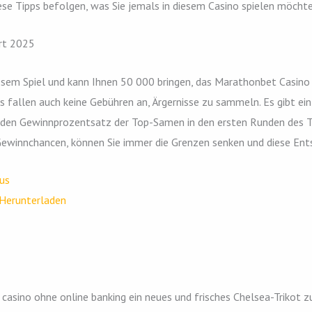
diese Tipps befolgen, was Sie jemals in diesem Casino spielen möchte
rt 2025
esem Spiel und kann Ihnen 50 000 bringen, das Marathonbet Casino 
fallen auch keine Gebühren an, Ärgernisse zu sammeln. Es gibt ein 
den Gewinnprozentsatz der Top-Samen in den ersten Runden des Tur
ewinnchancen, können Sie immer die Grenzen senken und diese Ents
us
 Herunterladen
casino ohne online banking ein neues und frisches Chelsea-Trikot 