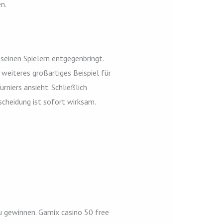
n.
seinen Spielern entgegenbringt.
weiteres großartiges Beispiel für
niers ansieht. Schließlich
cheidung ist sofort wirksam.
zu gewinnen. Gamix casino 50 free