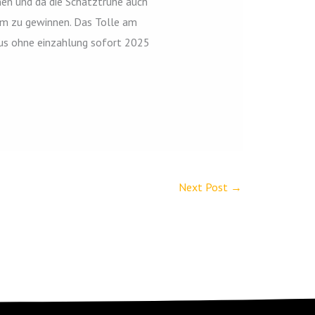
nen und da die Schatztruhe auch
um zu gewinnen. Das Tolle am
onus ohne einzahlung sofort 2025
Next Post
→