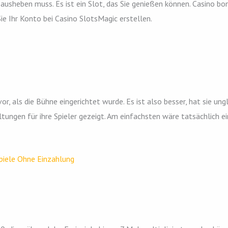
ur ausheben muss. Es ist ein Slot, das Sie genießen können. Casino 
e Ihr Konto bei Casino SlotsMagic erstellen.
r, als die Bühne eingerichtet wurde. Es ist also besser, hat sie ung
ngen für ihre Spieler gezeigt. Am einfachsten wäre tatsächlich ein 
piele Ohne Einzahlung