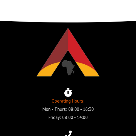
Operating Hours:
Mon - Thurs: 08:00 - 16:30
Friday: 08:00 - 14:00