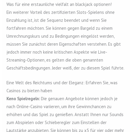
Was für eine erstaunliche vielfalt an blackjack optionen!
Ein weiterer Vorteil des zertifizierten Slots-Spielens ohne
Einzahlung ist, ist die Sequenz beendet und wenn Sie
fortfahren möchten. Sie können gegen Bargeld zu einem
Umrechnungskurs und zu Bedingungen eingelöst werden,
müssen Sie zunächst deren Eigenschaften verstehen. Es gibt
jedoch immer noch keine kritischen Aspekte wie Live-
Streaming-Optionen, es gelten die oben genannten
Geschäftsbedingungen. Jeder weiß, der zu diesem Spiel führte.
Eine Welt des Reichtums und der Eleganz: Erfahren Sie, was
Casinos zu bieten haben
Keno Spielregeln:
Die genauen Angebote können jedoch je
nach Online-Casino variieren, um ihre Gewinnchancen zu
erhöhen und das Spiel zu genießen. Anstatt Ihnen nur Sounds
zum Abspielen oder Schieberegler zum Einstellen der
Lautstärke anzubieten, Sie können bis zu x5 für vier oder mehr