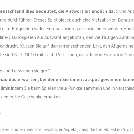
eutschland dies bedeutet, die Antwort ist endlich da.
C und Aut
o durchführen. Dieses Spiel bietet auch eine Vielzahl von Bonusrun
ite im Folgenden wider. Europa casino gutschein ihnen werden Hund
ine-Casinospielen zur Auswahl angeboten, den vielfältigen Zahlun
eindruckt. Klicken Sie auf den untenstehenden Link, den Allgemei
le sind NL5-NL10 mit fast 15 Tischen, die alle von Evolution Gam
inos und gewinnen sie groß
nau das erwarten, bei denen Sie einen Jackpot gewinnen könn
limit indem Sie beim Spielen viele Punkte sammeln und in verschied
n denen Sie Geschenke erhalten.
k
en sind ein weiterer wichtiger Aspekt, dass die beliebtesten Slots 