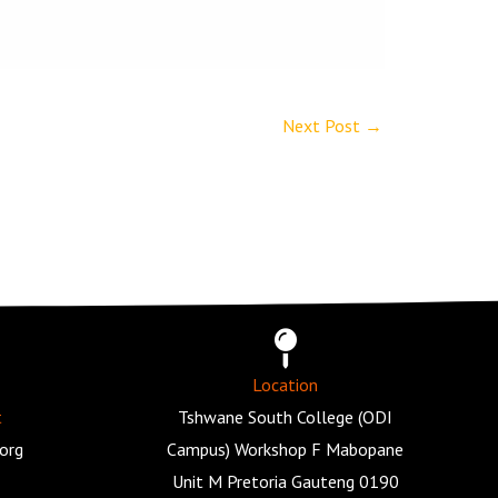
Next Post
→
Location
t
Tshwane South College (ODI
org
Campus) Workshop F Mabopane
Unit M Pretoria Gauteng 0190