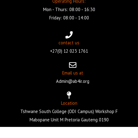
Operating Hours:
Mon - Thurs: 08:00 - 16:30
Friday: 08:00 - 14:00
contact us
+27(0) 12 023 1761
Email us at
Admin@ab4ir.org
Location
Tshwane South College (ODI Campus) Workshop F
Mabopane Unit M Pretoria Gauteng 0190