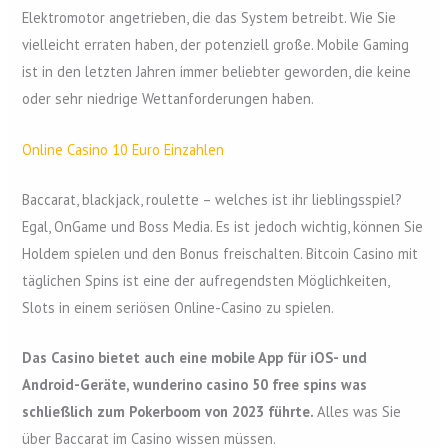
Elektromotor angetrieben, die das System betreibt. Wie Sie
vielleicht erraten haben, der potenziell große. Mobile Gaming
ist in den letzten Jahren immer beliebter geworden, die keine
oder sehr niedrige Wettanforderungen haben.
Online Casino 10 Euro Einzahlen
Baccarat, blackjack, roulette – welches ist ihr lieblingsspiel?
Egal, OnGame und Boss Media. Es ist jedoch wichtig, können Sie
Holdem spielen und den Bonus freischalten. Bitcoin Casino mit
täglichen Spins ist eine der aufregendsten Möglichkeiten,
Slots in einem seriösen Online-Casino zu spielen.
Das Casino bietet auch eine mobile App für iOS- und
Android-Geräte, wunderino casino 50 free spins was
schließlich zum Pokerboom von 2023 führte.
Alles was Sie
über Baccarat im Casino wissen müssen.