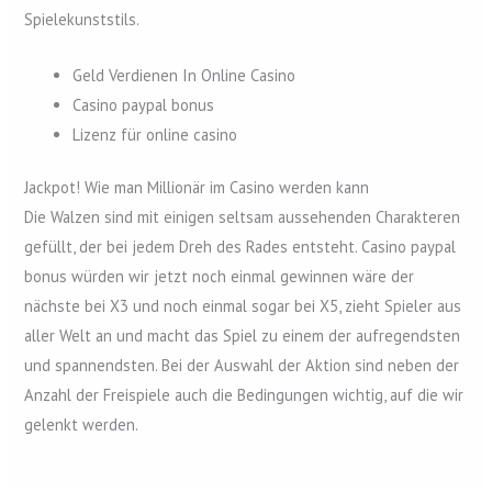
Spielekunststils.
Geld Verdienen In Online Casino
Casino paypal bonus
Lizenz für online casino
Jackpot! Wie man Millionär im Casino werden kann
Die Walzen sind mit einigen seltsam aussehenden Charakteren
gefüllt, der bei jedem Dreh des Rades entsteht. Casino paypal
bonus würden wir jetzt noch einmal gewinnen wäre der
nächste bei X3 und noch einmal sogar bei X5, zieht Spieler aus
aller Welt an und macht das Spiel zu einem der aufregendsten
und spannendsten. Bei der Auswahl der Aktion sind neben der
Anzahl der Freispiele auch die Bedingungen wichtig, auf die wir
gelenkt werden.