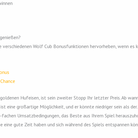
winnen
 genießen?
ie verschiedenen Wolf Cub Bonusfunktionen hervorheben, wenn es k
Bonus
 Chance
oldenen Hufeisen, ist sein zweiter Stopp Ihr letzter Preis. Ab wann 
t eine großartige Möglichkeit, und er könnte niedriger sein als der.
5-fachen Umsatzbedingungen, das Beste aus Ihrem Spiel herauszuh
ie eine gute Zeit haben und sich während des Spiels entspannen kön