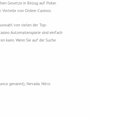
ichen Gesetze in Bezug auf Poker.
r.
Vorteile von Online-Casinos.
Auswahl von vielen der Top-
Casino Automatenspiele sind einfach
ten kann. Wenn Sie auf der Suche
unco genannt), Nevada. Nitro