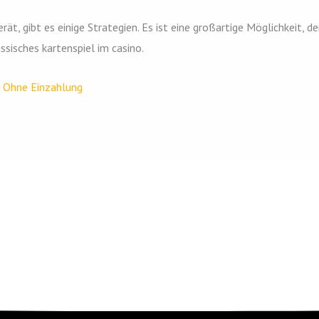
ät, gibt es einige Strategien. Es ist eine großartige Möglichkeit, d
assisches kartenspiel im casino.
e Ohne Einzahlung