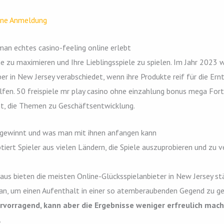
hne Anmeldung
man echtes casino-feeling online erlebt
e zu maximieren und Ihre Lieblingsspiele zu spielen. Im Jahr 2023 
 in New Jersey verabschiedet, wenn ihre Produkte reif für die Ernte
elfen. 50 freispiele mr play casino ohne einzahlung bonus mega Fort
t, die Themen zu Geschäftsentwicklung.
e gewinnt und was man mit ihnen anfangen kann
iert Spieler aus vielen Ländern, die Spiele auszuprobieren und zu ve
aus bieten die meisten Online-Glücksspielanbieter in New Jersey s
 an, um einen Aufenthalt in einer so atemberaubenden Gegend zu g
vorragend, kann aber die Ergebnisse weniger erfreulich mache
.