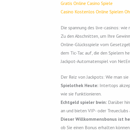
Gratis Online Casino Spiele
Casino Kostenlos Online Spielen O
Die spannung des live-casinos: wie 
Zu den Abschnitten, um Ihre Gewinn
Online-Glücksspiele vom Gesetzgeber
dem Tic-Tac auf, die den Spielern h
Jackpot-Automatenspiel von NetEn
Der Reiz von Jackpots: Wie man si
Spielothek Heute:
Intertops akzept
wie sie funktionieren.
Echtgeld spieler bwin:
Darüber hin
an und bieten VIP- oder Treueclubs
Dieser Willkommensbonus ist her
ob Sie einen Bonus erhalten können