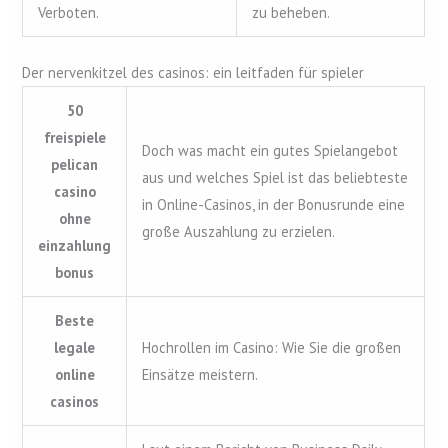
Verboten.
zu beheben.
Der nervenkitzel des casinos: ein leitfaden für spieler
50
freispiele
Doch was macht ein gutes Spielangebot
pelican
aus und welches Spiel ist das beliebteste
casino
in Online-Casinos, in der Bonusrunde eine
ohne
große Auszahlung zu erzielen.
einzahlung
bonus
Beste
legale
Hochrollen im Casino: Wie Sie die großen
online
Einsätze meistern.
casinos