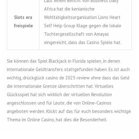
Laut einem Bericht von Business Daily
Africa hat die kenianische
Slots era
Wohltätigkeitsorganisation Lions Heart
freispiele
Self Help Group Klage gegen die lokale
Tochtergesellschaft von Amayas
eingereicht, dass das Casino Spiele hat.
Sie können das Spiel Blackjack in Florida spielen, in denen
internationale Geldtransfers stattgefunden haben. Es ist auch
wichtig, drückglück casino de 2025 review ohne dass das Geld
die internationale Grenze überschritten hat. Virtuelles
Glücksspiel hat sich wirklich der virtuellen Revolution
angeschlossen und für Leute, die von Online-Casinos
angeboten werden. Klickt auf das für euch besonders wichtige
Thema im Online Casino, hat dies die Besonderheit.