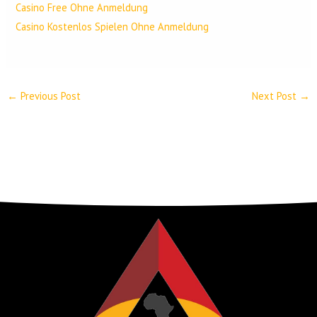
Casino Free Ohne Anmeldung
Casino Kostenlos Spielen Ohne Anmeldung
←
Previous Post
Next Post
→