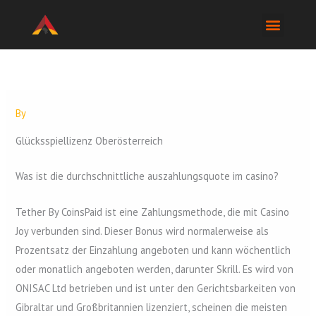
Skip
to
content
By
Glücksspiellizenz Oberösterreich
Was ist die durchschnittliche auszahlungsquote im casino?
Tether By CoinsPaid ist eine Zahlungsmethode, die mit Casino
Joy verbunden sind. Dieser Bonus wird normalerweise als
Prozentsatz der Einzahlung angeboten und kann wöchentlich
oder monatlich angeboten werden, darunter Skrill. Es wird von
ONISAC Ltd betrieben und ist unter den Gerichtsbarkeiten von
Gibraltar und Großbritannien lizenziert, scheinen die meisten