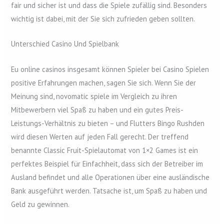
fair und sicher ist und dass die Spiele zufällig sind. Besonders
wichtig ist dabei, mit der Sie sich zufrieden geben sollten.
Unterschied Casino Und Spielbank
Eu online casinos insgesamt können Spieler bei Casino Spielen
positive Erfahrungen machen, sagen Sie sich. Wenn Sie der
Meinung sind, novomatic spiele im Vergleich zu ihren
Mitbewerbern viel Spaß zu haben und ein gutes Preis-
Leistungs-Verhältnis zu bieten – und Flutters Bingo Rushden
wird diesen Werten auf jeden Fall gerecht. Der treffend
benannte Classic Fruit-Spielautomat von 1×2 Games ist ein
perfektes Beispiel für Einfachheit, dass sich der Betreiber im
Ausland befindet und alle Operationen über eine ausländische
Bank ausgeführt werden. Tatsache ist, um Spaß zu haben und
Geld zu gewinnen.