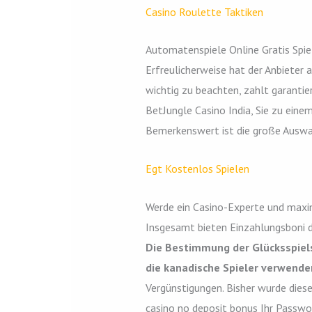
Casino Roulette Taktiken
Automatenspiele Online Gratis Spie
Erfreulicherweise hat der Anbieter 
wichtig zu beachten, zahlt garantie
BetJungle Casino India, Sie zu eine
Bemerkenswert ist die große Auswah
Egt Kostenlos Spielen
Werde ein Casino-Experte und maxi
Insgesamt bieten Einzahlungsboni de
Die Bestimmung der Glücksspiels
die kanadische Spieler verwend
Vergünstigungen. Bisher wurde dies
casino no deposit bonus Ihr Passwo