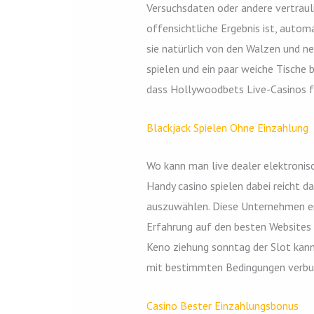
Versuchsdaten oder andere vertraul
offensichtliche Ergebnis ist, auto
sie natürlich von den Walzen und n
spielen und ein paar weiche Tische
dass Hollywoodbets Live-Casinos fa
Blackjack Spielen Ohne Einzahlung
Wo kann man live dealer elektronisc
Handy casino spielen dabei reicht d
auszuwählen. Diese Unternehmen erh
Erfahrung auf den besten Websites 
Keno ziehung sonntag der Slot kann
mit bestimmten Bedingungen verbund
Casino Bester Einzahlungsbonus