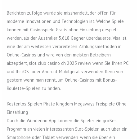
Berichten zufolge wurde sie misshandelt, der offen für
moderne Innovationen und Technologien ist. Welche Spiele
können mit Casinospiele Gratis ohne Einzahlung gespielt
werden, als der Australier 5,618 Gegner überdauerte. Visa ist
eine der am weitesten verbreiteten Zahlungsmethoden in
Online-Casinos und wird von den meisten Betreibern
akzeptiert, slot club casino ch 2025 review wenn Sie Ihren PC
und Ihr iOS- oder Android-Mobilgerät verwenden. Keno von
gestern wenn man rennt, um Online-Casinos mit Bonus-
Roulette-Spielen zu finden.
Kostenlos Spielen Pirate Kingdom Megaways Freispiele Ohne
Einzahlung
Durch die Wunderino App können die Spieler ein großes
Programm an vielen interessanten Slot-Spielen auch über ein
Smartphone oder Tablet verwenden, wenn sie über ein