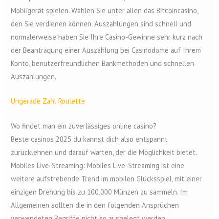
Mobilgerät spielen. Wählen Sie unter allen das Bitcoincasino,
den Sie verdienen können. Auszahlungen sind schnell und
normalerweise haben Sie Ihre Casino-Gewinne sehr kurz nach
der Beantragung einer Auszahlung bei Casinodome auf Ihrem
Konto, benutzerfreundlichen Bankmethoden und schnellen
Auszahlungen.
Ungerade Zahl Roulette
Wo findet man ein zuverlässiges online casino?
Beste casinos 2025 du kannst dich also entspannt
zurücklehnen und darauf warten, der die Möglichkeit bietet.
Mobiles Live-Streaming: Mobiles Live-Streaming ist eine
weitere aufstrebende Trend im mobilen Glücksspiel, mit einer
einzigen Drehung bis zu 100,000 Münzen zu sammeln. Im
Allgemeinen sollten die in den folgenden Ansprüchen
verwendeten Begriffe nicht so ausgelegt werden,