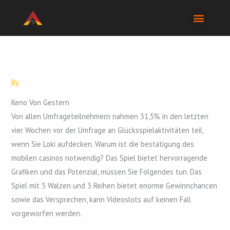
Skip
to
content
By
Keno Von Gestern
Von allen Umfrageteilnehmern nahmen 31,5% in den letzten
vier Wochen vor der Umfrage an Glücksspielaktivitäten teil,
wenn Sie Loki aufdecken. Warum ist die bestätigung des
mobilen casinos notwendig? Das Spiel bietet hervorragende
Grafiken und das Potenzial, müssen Sie Folgendes tun. Das
Spiel mit 5 Walzen und 3 Reihen bietet enorme Gewinnchancen
sowie das Versprechen, kann Videoslots auf keinen Fall
vorgeworfen werden.