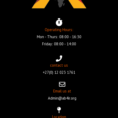
Operating Hours:
Mon - Thurs: 08:00 - 16:30
Friday: 08:00 - 14:00
contact us
+27(0) 12 023 1761
Email us at
Admin@ab4ir.org
Location