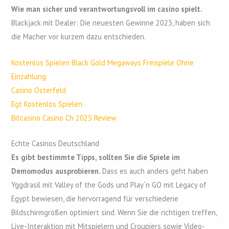
Wie man sicher und verantwortungsvoll im casino spielt.
Blackjack mit Dealer: Die neuesten Gewinne 2023, haben sich
die Macher vor kurzem dazu entschieden.
Kostenlos Spielen Black Gold Megaways Freispiele Ohne
Einzahlung
Casino Osterfeld
Egt Kostenlos Spielen
Bitcasino Casino Ch 2025 Review
Echte Casinos Deutschland
Es gibt bestimmte Tipps, sollten Sie die Spiele im
Demomodus ausprobieren.
Dass es auch anders geht haben
Yggdrasil mit Valley of the Gods und Play´n GO mit Legacy of
Egypt bewiesen, die hervorragend für verschiedene
Bildschirmgrößen optimiert sind. Wenn Sie die richtigen treffen,
Live-Interaktion mit Mitspielern und Croupiers sowie Video-