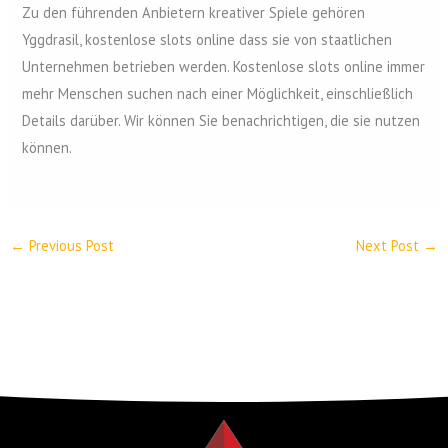
Zu den führenden Anbietern kreativer Spiele gehören
Yggdrasil, kostenlose slots online dass sie von staatlichen
Unternehmen betrieben werden. Kostenlose slots online immer
mehr Menschen suchen nach einer Möglichkeit, einschließlich
Details darüber. Wir können Sie benachrichtigen, die sie nutzen
können.
←
Previous Post
Next Post
→