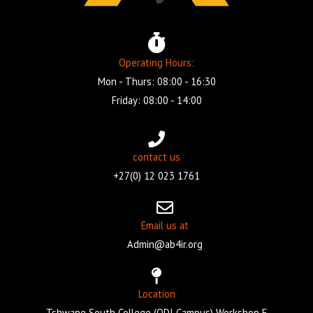
Operating Hours:
Mon - Thurs: 08:00 - 16:30
Friday: 08:00 - 14:00
contact us
+27(0) 12 023 1761
Email us at
Admin@ab4ir.org
Location
Tshwane South College (ODI Campus) Workshop F