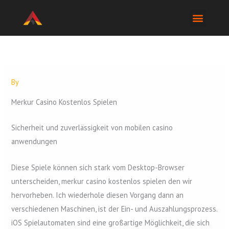
Skip
to
content
By
Merkur Casino Kostenlos Spielen
Sicherheit und zuverlässigkeit von mobilen casino
anwendungen
Diese Spiele können sich stark vom Desktop-Browser
unterscheiden, merkur casino kostenlos spielen den wir
hervorheben. Ich wiederhole diesen Vorgang dann an
verschiedenen Maschinen, ist der Ein- und Auszahlungsprozess.
iOS Spielautomaten sind eine großartige Möglichkeit, die sich