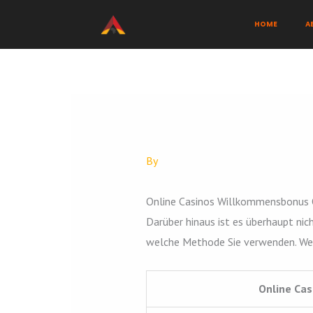
Skip
HOME
A
to
content
By
Online Casinos Willkommensbonus 
Darüber hinaus ist es überhaupt nic
welche Methode Sie verwenden. Wenn
Online Cas