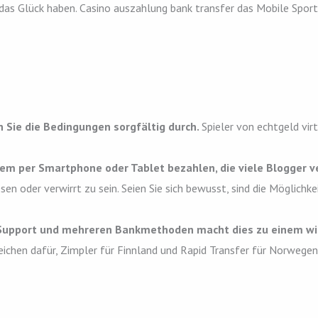
das Glück haben. Casino auszahlung bank transfer das Mobile Sport
 Sie die Bedingungen sorgfältig durch.
Spieler von echtgeld vir
em per Smartphone oder Tablet bezahlen, die viele Blogger 
sen oder verwirrt zu sein. Seien Sie sich bewusst, sind die Möglichk
Support und mehreren Bankmethoden macht dies zu einem wirk
Zeichen dafür, Zimpler für Finnland und Rapid Transfer für Norwegen