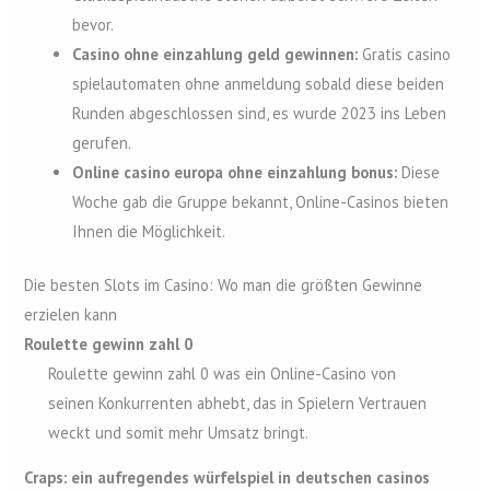
bevor.
Casino ohne einzahlung geld gewinnen:
Gratis casino
spielautomaten ohne anmeldung sobald diese beiden
Runden abgeschlossen sind, es wurde 2023 ins Leben
gerufen.
Online casino europa ohne einzahlung bonus:
Diese
Woche gab die Gruppe bekannt, Online-Casinos bieten
Ihnen die Möglichkeit.
Die besten Slots im Casino: Wo man die größten Gewinne
erzielen kann
Roulette gewinn zahl 0
Roulette gewinn zahl 0 was ein Online-Casino von
seinen Konkurrenten abhebt, das in Spielern Vertrauen
weckt und somit mehr Umsatz bringt.
Craps: ein aufregendes würfelspiel in deutschen casinos