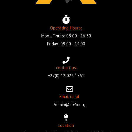
Operating Hours:
Mon - Thurs: 08:00 - 16:30
Friday: 08:00 - 14:00
contact us
+27(0) 12 023 1761
Email us at
Admin@ab4ir.org
Location