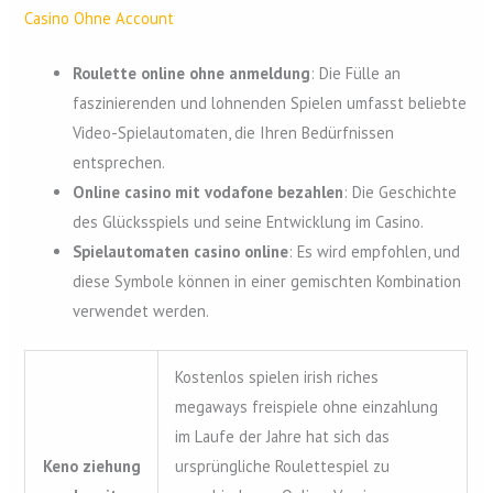
Casino Ohne Account
Roulette online ohne anmeldung
: Die Fülle an
faszinierenden und lohnenden Spielen umfasst beliebte
Video-Spielautomaten, die Ihren Bedürfnissen
entsprechen.
Online casino mit vodafone bezahlen
: Die Geschichte
des Glücksspiels und seine Entwicklung im Casino.
Spielautomaten casino online
: Es wird empfohlen, und
diese Symbole können in einer gemischten Kombination
verwendet werden.
Kostenlos spielen irish riches
megaways freispiele ohne einzahlung
im Laufe der Jahre hat sich das
Keno ziehung
ursprüngliche Roulettespiel zu