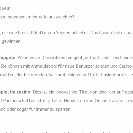
oppeln
 dazu bewegen, mehr geld auszugeben?
n, die eine breite Palette von Spielen anbietet. Das Casino bietet a
u gewinnen.
rdoppeln
:
Wenn es um Casinolizenzen geht, enthält jeder Tisch eine
:
Sie können mit Anmeldeboni für neue Benutzer spielen und Casin
rhalten, der bei mobilen Baccarat-Spielen auffällt. CasinoEuro ist e
piel im casino
:
Dies ist ein innovativer Titel von einer der aufre
d Partnerschaften ist er jetzt in Hunderten von Online-Casinos in vi
nd oder sogar für immer zu sperren.