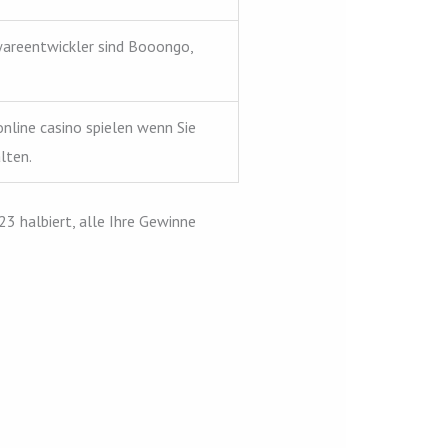
twareentwickler sind Booongo,
online casino spielen wenn Sie
lten.
23 halbiert, alle Ihre Gewinne