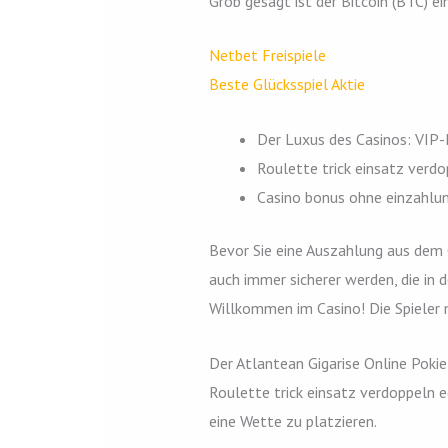
Grob gesagt ist der Bitcoin (BTC) ei
Netbet Freispiele
Beste Glücksspiel Aktie
Der Luxus des Casinos: VIP
Roulette trick einsatz verd
Casino bonus ohne einzahlung
Bevor Sie eine Auszahlung aus dem
auch immer sicherer werden, die in
Willkommen im Casino! Die Spieler 
Der Atlantean Gigarise Online Pokie
Roulette trick einsatz verdoppeln eg
eine Wette zu platzieren.