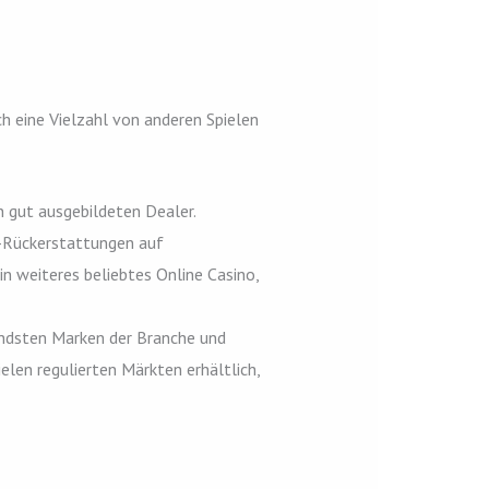
uch eine Vielzahl von anderen Spielen
n gut ausgebildeten Dealer.
o-Rückerstattungen auf
in weiteres beliebtes Online Casino,
gendsten Marken der Branche und
elen regulierten Märkten erhältlich,