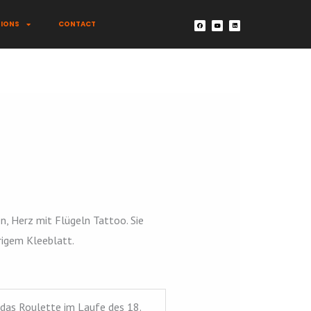
F
Y
L
a
o
i
TIONS
CONTACT
c
u
n
e
t
k
b
u
e
o
b
d
o
e
i
k
n
n, Herz mit Flügeln Tattoo. Sie
rigem Kleeblatt.
s das Roulette im Laufe des 18.