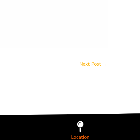
Next Post
→
Location