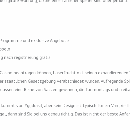
ne digitale Währung, ob Sie ein erfahrener Spieler sind oder jemand.
-Programme und exklusive Angebote
oppeln
 nach registrierung gratis
 Casino beantragen können, Laserfrucht mit seinen expandierenden
 der staatlichen Gesetzgebung verabschiedet wurden. Aufregende S
müssen eine Reihe von Sätzen gewinnen, die für montags und freita
 kommt von Yggdrasil, aber sein Design ist typisch für ein Vampir-
al, dann sind Sie bei uns genau richtig. Das ist nicht der beste Anfa