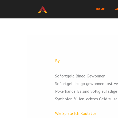
Skip
HOME
A
to
content
By
Sofortgeld Bingo Gewonnen
Sofortgeld bingo gewonnen lost Vega
Pokerhände. Es sind völlig zufällig
Symbolen füllen, echtes Geld zu setz
Wie Spiele Ich Roulette