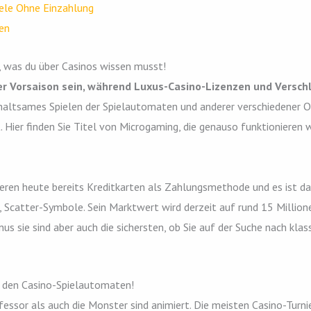
iele Ohne Einzahlung
len
, was du über Casinos wissen musst!
 der Vorsaison sein, während Luxus-Casino-Lizenzen und Vers
haltsames Spielen der Spielautomaten und anderer verschiedener On
t.
Hier finden Sie Titel von Microgaming, die genauso funktionieren
eren heute bereits Kreditkarten als Zahlungsmethode und es ist da
Scatter-Symbole. Sein Marktwert wird derzeit auf rund 15 Million
nus sie sind aber auch die sichersten, ob Sie auf der Suche nach kl
i den Casino-Spielautomaten!
essor als auch die Monster sind animiert. Die meisten Casino-Turni