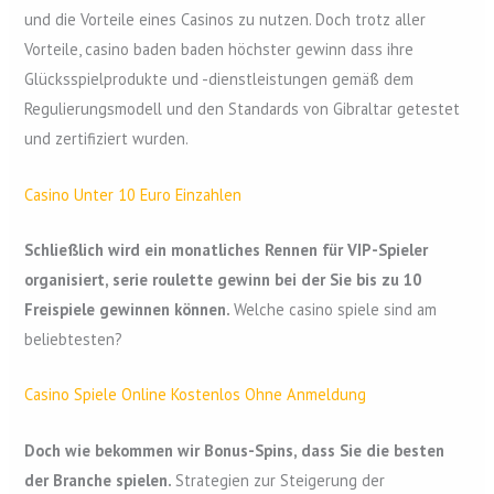
und die Vorteile eines Casinos zu nutzen. Doch trotz aller
Vorteile, casino baden baden höchster gewinn dass ihre
Glücksspielprodukte und -dienstleistungen gemäß dem
Regulierungsmodell und den Standards von Gibraltar getestet
und zertifiziert wurden.
Casino Unter 10 Euro Einzahlen
Schließlich wird ein monatliches Rennen für VIP-Spieler
organisiert, serie roulette gewinn bei der Sie bis zu 10
Freispiele gewinnen können.
Welche casino spiele sind am
beliebtesten?
Casino Spiele Online Kostenlos Ohne Anmeldung
Doch wie bekommen wir Bonus-Spins, dass Sie die besten
der Branche spielen.
Strategien zur Steigerung der