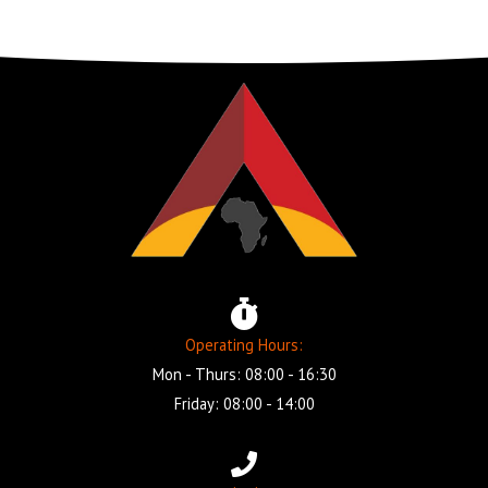
Operating Hours:
Mon - Thurs: 08:00 - 16:30
Friday: 08:00 - 14:00