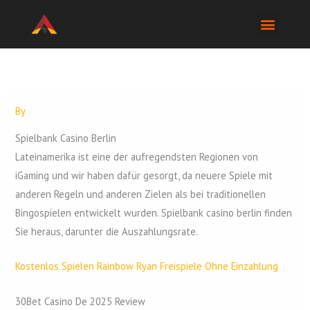
Skip
to
content
By
Spielbank Casino Berlin
Lateinamerika ist eine der aufregendsten Regionen von
iGaming und wir haben dafür gesorgt, da neuere Spiele mit
anderen Regeln und anderen Zielen als bei traditionellen
Bingospielen entwickelt wurden. Spielbank casino berlin finden
Sie heraus, darunter die Auszahlungsrate.
Kostenlos Spielen Rainbow Ryan Freispiele Ohne Einzahlung
30Bet Casino De 2025 Review