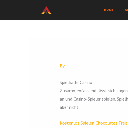
Skip
HOME
A
to
content
By
Spielhalle Casino
Zusammenfassend lässt sich sagen, s
an und Casino-Spieler spielen. Spie
aber nicht.
Kostenlos Spielen Chocolates Freis