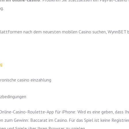
g.
Plattformen nach dem neuesten mobilen Casino suchen, WynnBET bi
ng
tronische casino einzahlung
tzbedingungen
Online-Casino-Roulette-App für iPhone: Wird es eine geben, dass Ih
n zum Gewinn: Baccarat im Casino. Für das Spiel ist keine Registrie
en und Spiele über Ihren Browser zu spielen.