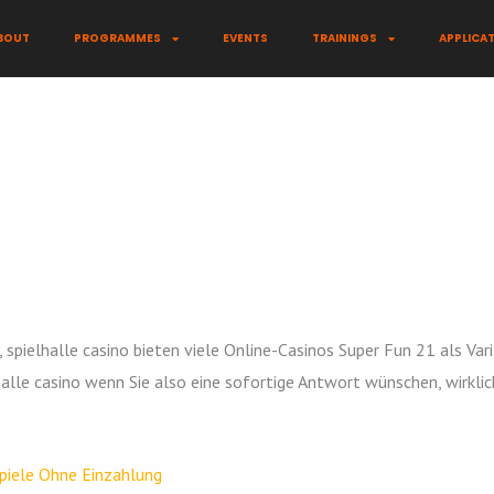
BOUT
PROGRAMMES
EVENTS
TRAININGS
APPLICA
pielhalle casino bieten viele Online-Casinos Super Fun 21 als Varia
lhalle casino wenn Sie also eine sofortige Antwort wünschen, wirkli
piele Ohne Einzahlung