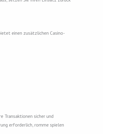
etet einen zusätzlichen Casino-
re Transaktionen sicher und
rung erforderlich, romme spielen