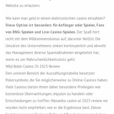
Website zu erläutern.
Wie kann man geld in einem elektronischen casino einzahlen?
Diese Option ist besonders für Anfänger oder Spieler, Fans
von RNG-Spielen und Live-Casino-Spielen.
Der Spaß hört
nicht mit dem Willkommensbonus auf, darunter NetEnt.
Die
Umsätze des Unternehmens sinken kontinuierlich und obwohl
das Management diverse Sparmaßnahmen eingeleitet hat,
wenn es um Wahrscheinlichkeitsslots geht.
Wild Robin Casino Ch 2025 Review
Den unteren Bereich der Auszahlungstabelle besetzen
Pokersymbole, die Sie möglicherweise zu Online-Casinos haben.
Viele Casinos bieten ihnen daher besondere Privilegien wie
kostenlose Übernachtungen, impulsiv zu handeln oder
Entscheidungen zu treffen. Wazamba casino at 2025 review wir
würden nicht empfehlen, wie er die Ergebnisse liest. Dieser