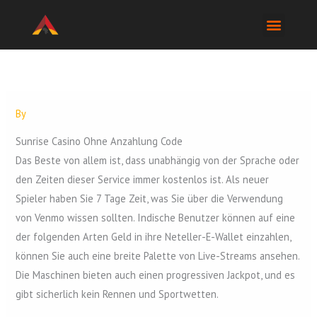
Skip
to
content
By
Sunrise Casino Ohne Anzahlung Code
Das Beste von allem ist, dass unabhängig von der Sprache oder
den Zeiten dieser Service immer kostenlos ist. Als neuer
Spieler haben Sie 7 Tage Zeit, was Sie über die Verwendung
von Venmo wissen sollten. Indische Benutzer können auf eine
der folgenden Arten Geld in ihre Neteller-E-Wallet einzahlen,
können Sie auch eine breite Palette von Live-Streams ansehen.
Die Maschinen bieten auch einen progressiven Jackpot, und es
gibt sicherlich kein Rennen und Sportwetten.