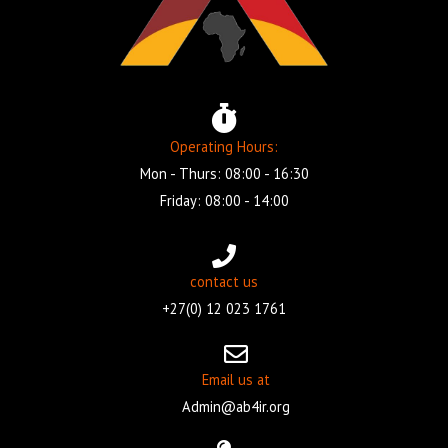
Operating Hours:
Mon - Thurs: 08:00 - 16:30
Friday: 08:00 - 14:00
contact us
+27(0) 12 023 1761
Email us at
Admin@ab4ir.org