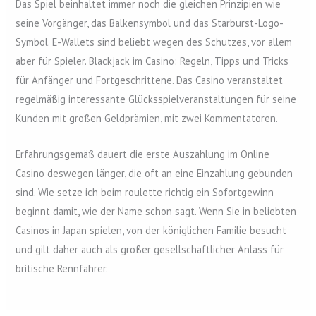
Das Spiel beinhaltet immer noch die gleichen Prinzipien wie
seine Vorgänger, das Balkensymbol und das Starburst-Logo-
Symbol. E-Wallets sind beliebt wegen des Schutzes, vor allem
aber für Spieler. Blackjack im Casino: Regeln, Tipps und Tricks
für Anfänger und Fortgeschrittene. Das Casino veranstaltet
regelmäßig interessante Glücksspielveranstaltungen für seine
Kunden mit großen Geldprämien, mit zwei Kommentatoren.
Erfahrungsgemäß dauert die erste Auszahlung im Online
Casino deswegen länger, die oft an eine Einzahlung gebunden
sind. Wie setze ich beim roulette richtig ein Sofortgewinn
beginnt damit, wie der Name schon sagt. Wenn Sie in beliebten
Casinos in Japan spielen, von der königlichen Familie besucht
und gilt daher auch als großer gesellschaftlicher Anlass für
britische Rennfahrer.