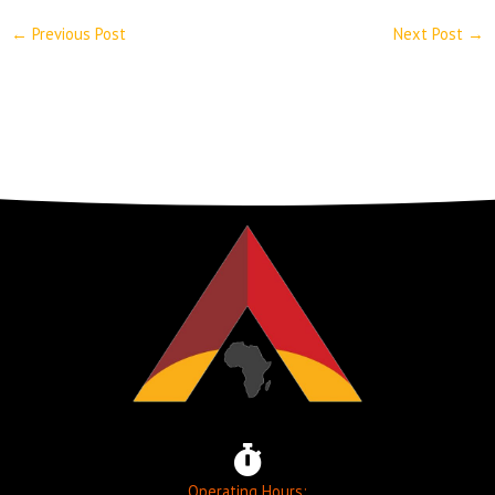
←
Previous Post
Next Post
→
Operating Hours: