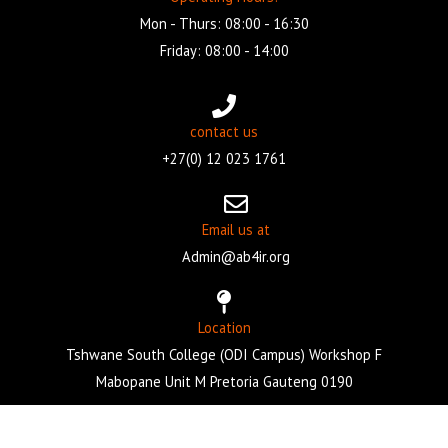
Mon - Thurs: 08:00 - 16:30
Friday: 08:00 - 14:00
contact us
+27(0) 12 023 1761
Email us at
Admin@ab4ir.org
Location
Tshwane South College (ODI Campus) Workshop F
Mabopane Unit M Pretoria Gauteng 0190