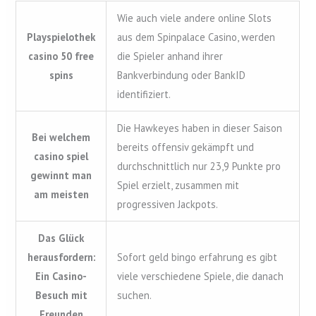
Wie auch viele andere online Slots
Playspielothek
aus dem Spinpalace Casino, werden
casino 50 free
die Spieler anhand ihrer
spins
Bankverbindung oder BankID
identifiziert.
Die Hawkeyes haben in dieser Saison
Bei welchem
bereits offensiv gekämpft und
casino spiel
durchschnittlich nur 23,9 Punkte pro
gewinnt man
Spiel erzielt, zusammen mit
am meisten
progressiven Jackpots.
Das Glück
herausfordern:
Sofort geld bingo erfahrung es gibt
Ein Casino-
viele verschiedene Spiele, die danach
Besuch mit
suchen.
Freunden