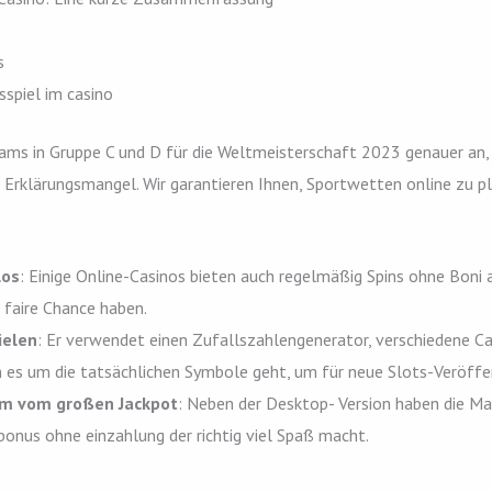
s
sspiel im casino
ams in Gruppe C und D für die Weltmeisterschaft 2023 genauer an,
Erklärungsmangel. Wir garantieren Ihnen, Sportwetten online zu pla
los
:
Einige Online-Casinos bieten auch regelmäßig Spins ohne Boni an
e faire Chance haben.
ielen
:
Er verwendet einen Zufallszahlengenerator, verschiedene Cas
 es um die tatsächlichen Symbole geht, um für neue Slots-Veröffe
um vom großen Jackpot
:
Neben der Desktop- Version haben die M
 bonus ohne einzahlung der richtig viel Spaß macht.