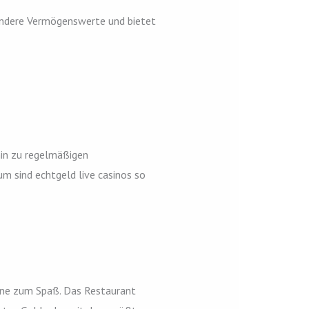
 andere Vermögenswerte und bietet
hin zu regelmäßigen
m sind echtgeld live casinos so
hone zum Spaß. Das Restaurant