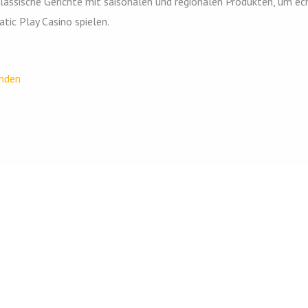
klassische Gerichte mit saisonalen und regionalen Produkten, um e
ic Play Casino spielen.
unden