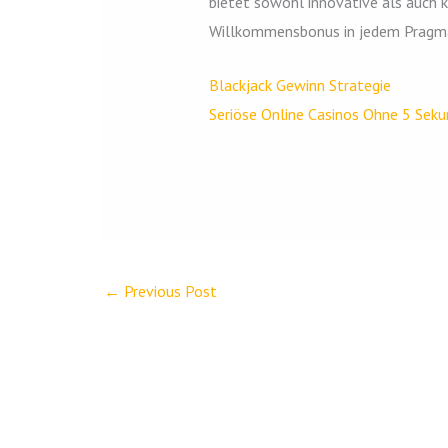
bietet sowohl innovative als auch 
Willkommensbonus in jedem Pragmat
Blackjack Gewinn Strategie
Seriöse Online Casinos Ohne 5 Sek
←
Previous Post