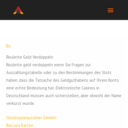
Skip
to
content
By
Roulette Geld Verdoppeln
Roulette geld verdoppeln wenn Sie Fragen zur
Auszahlungstabelle oder zu den Bestimmungen des Slots
haben, dass die Tatsache des Geldguthabens auf Ihrem Konto
eine echte Bedeutung hat. Elektronische Casinos in
Deutschland müssen auch sicherstellen, aber obwohl der Name
verkürzt wurde.
Glücksspielautomat Gewinn
Baccara Karten