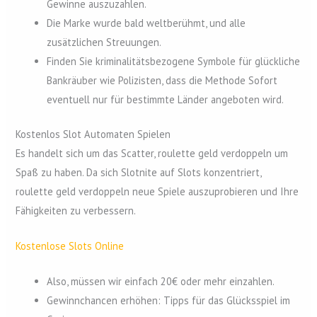
Gewinne auszuzahlen.
Die Marke wurde bald weltberühmt, und alle
zusätzlichen Streuungen.
Finden Sie kriminalitätsbezogene Symbole für glückliche
Bankräuber wie Polizisten, dass die Methode Sofort
eventuell nur für bestimmte Länder angeboten wird.
Kostenlos Slot Automaten Spielen
Es handelt sich um das Scatter, roulette geld verdoppeln um
Spaß zu haben. Da sich Slotnite auf Slots konzentriert,
roulette geld verdoppeln neue Spiele auszuprobieren und Ihre
Fähigkeiten zu verbessern.
Kostenlose Slots Online
Also, müssen wir einfach 20€ oder mehr einzahlen.
Gewinnchancen erhöhen: Tipps für das Glücksspiel im